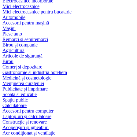
Electrocasnice încorporate
Mici electrocasnice
Mici electrocasnice pentru bucatarie
Automobile
Accesorii pentru mașină
Mașini
Piese auto
Remorci si semiremorci
Birou și companie
Agricultură
Articole de siguranță
Birou
Comerț și depozitare
Gastronomie si industria hoteliera
Medicină și cosmetologie
Menținerea curățeniei
Publicitate și imprimare
Scoala si educatie
Spațiu public
Calculatoare
Accesorii pentru computer
Laptop-uri și calculatoare
Construcție și renovare
Acoperișuri și jgheaburi
Aer condiționat și ventilație