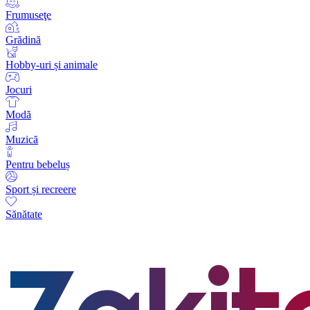
Frumuseţe
Grădină
Hobby-uri și animale
Jocuri
Modă
Muzică
Pentru bebeluș
Sport și recreere
Sănătate