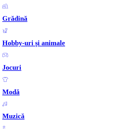
Grădină
Hobby-uri și animale
Jocuri
Modă
Muzică