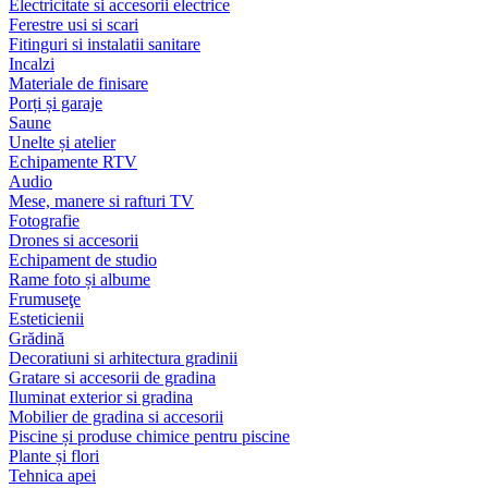
Electricitate si accesorii electrice
Ferestre usi si scari
Fitinguri si instalatii sanitare
Incalzi
Materiale de finisare
Porți și garaje
Saune
Unelte și atelier
Echipamente RTV
Audio
Mese, manere si rafturi TV
Fotografie
Drones si accesorii
Echipament de studio
Rame foto și albume
Frumuseţe
Esteticienii
Grădină
Decoratiuni si arhitectura gradinii
Gratare si accesorii de gradina
Iluminat exterior si gradina
Mobilier de gradina si accesorii
Piscine și produse chimice pentru piscine
Plante și flori
Tehnica apei