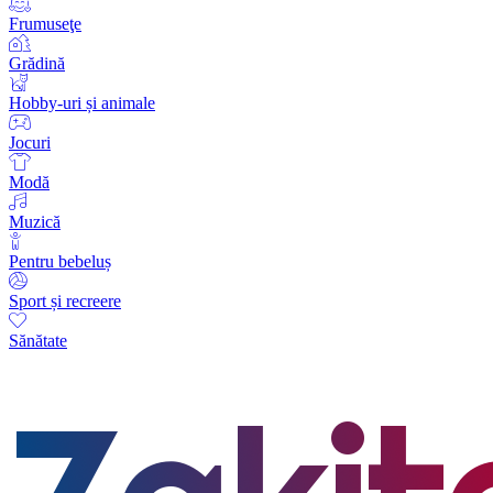
Frumuseţe
Grădină
Hobby-uri și animale
Jocuri
Modă
Muzică
Pentru bebeluș
Sport și recreere
Sănătate