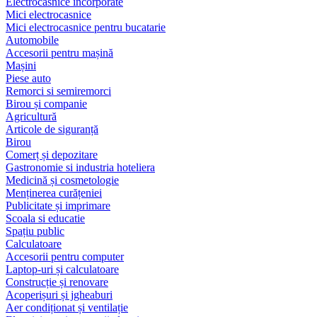
Electrocasnice încorporate
Mici electrocasnice
Mici electrocasnice pentru bucatarie
Automobile
Accesorii pentru mașină
Mașini
Piese auto
Remorci si semiremorci
Birou și companie
Agricultură
Articole de siguranță
Birou
Comerț și depozitare
Gastronomie si industria hoteliera
Medicină și cosmetologie
Menținerea curățeniei
Publicitate și imprimare
Scoala si educatie
Spațiu public
Calculatoare
Accesorii pentru computer
Laptop-uri și calculatoare
Construcție și renovare
Acoperișuri și jgheaburi
Aer condiționat și ventilație