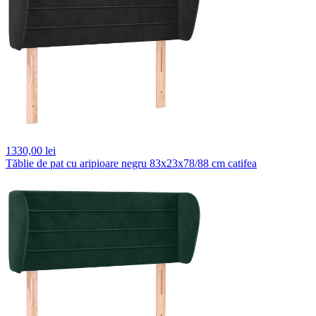
1330,
00 lei
Tăblie de pat cu aripioare negru 83x23x78/88 cm catifea