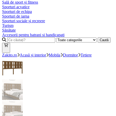
Sală de sport și fitness
Sporturi acvatice
Sporturi de echipa
Sporturi de iarna
Sporturi sociale și recreere
Turism
Sănătate
Accesorii pentru batrani si handicapati
Caută
Zakito.ro
Acasă și interior
Mobila
Dormitor
Tetiere