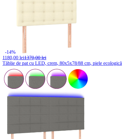
-14%
1180,
00 lei
1370,00 lei
Tăblie de pat cu LED, crem, 80x5x78/88 cm, piele ecologică