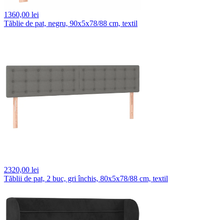
1360,
00 lei
Tăblie de pat, negru, 90x5x78/88 cm, textil
2320,
00 lei
Tăblii de pat, 2 buc, gri închis, 80x5x78/88 cm, textil