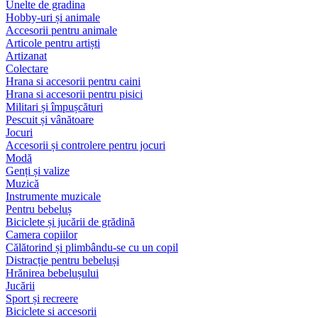
Unelte de gradina
Hobby-uri și animale
Accesorii pentru animale
Articole pentru artiști
Artizanat
Colectare
Hrana si accesorii pentru caini
Hrana si accesorii pentru pisici
Militari și împușcături
Pescuit și vânătoare
Jocuri
Accesorii și controlere pentru jocuri
Modă
Genți și valize
Muzică
Instrumente muzicale
Pentru bebeluș
Biciclete și jucării de grădină
Camera copiilor
Călătorind și plimbându-se cu un copil
Distracție pentru bebeluși
Hrănirea bebelușului
Jucării
Sport și recreere
Biciclete si accesorii