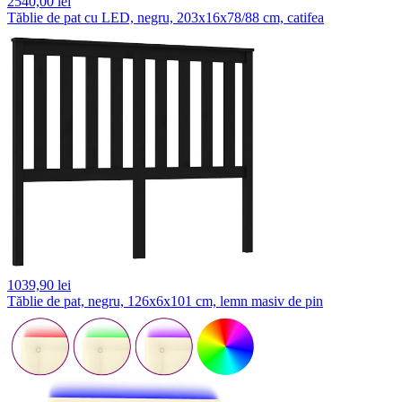
2540,
00 lei
Tăblie de pat cu LED, negru, 203x16x78/88 cm, catifea
1039,
90 lei
Tăblie de pat, negru, 126x6x101 cm, lemn masiv de pin