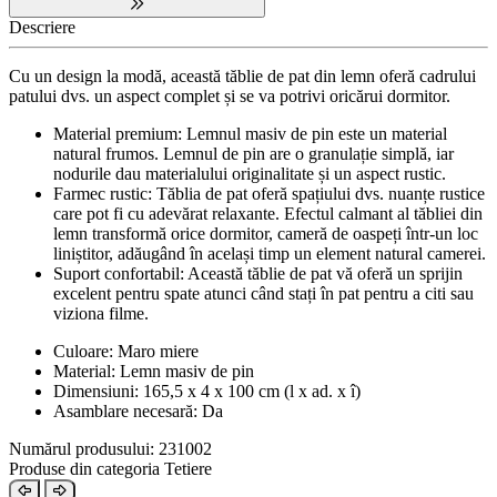
Descriere
Cu un design la modă, această tăblie de pat din lemn oferă cadrului
patului dvs. un aspect complet și se va potrivi oricărui dormitor.
Material premium: Lemnul masiv de pin este un material
natural frumos. Lemnul de pin are o granulație simplă, iar
nodurile dau materialului originalitate și un aspect rustic.
Farmec rustic: Tăblia de pat oferă spațiului dvs. nuanțe rustice
care pot fi cu adevărat relaxante. Efectul calmant al tăbliei din
lemn transformă orice dormitor, cameră de oaspeți într-un loc
liniștitor, adăugând în același timp un element natural camerei.
Suport confortabil: Această tăblie de pat vă oferă un sprijin
excelent pentru spate atunci când stați în pat pentru a citi sau
viziona filme.
Culoare: Maro miere
Material: Lemn masiv de pin
Dimensiuni: 165,5 x 4 x 100 cm (l x ad. x î)
Asamblare necesară: Da
Numărul produsului: 231002
Produse din categoria Tetiere