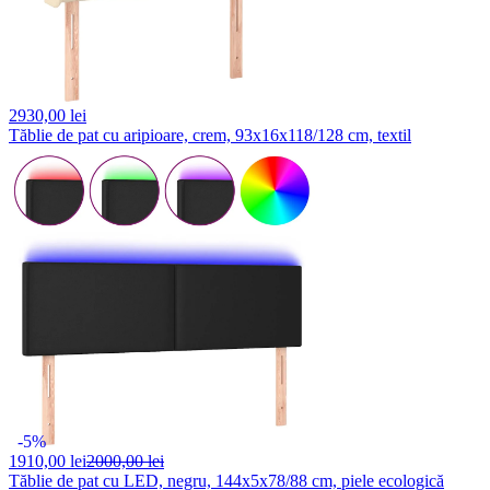
2930,
00 lei
Tăblie de pat cu aripioare, crem, 93x16x118/128 cm, textil
-5%
1910,
00 lei
2000,00 lei
Tăblie de pat cu LED, negru, 144x5x78/88 cm, piele ecologică