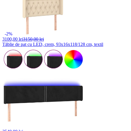
-2%
3100,
00 lei
3150,00 lei
Tăblie de pat cu LED, crem, 93x16x118/128 cm, textil