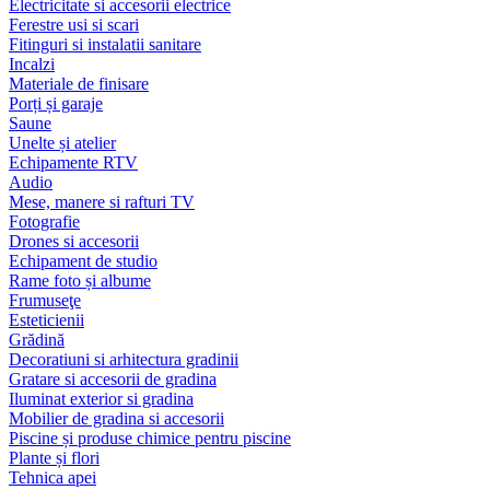
Electricitate si accesorii electrice
Ferestre usi si scari
Fitinguri si instalatii sanitare
Incalzi
Materiale de finisare
Porți și garaje
Saune
Unelte și atelier
Echipamente RTV
Audio
Mese, manere si rafturi TV
Fotografie
Drones si accesorii
Echipament de studio
Rame foto și albume
Frumuseţe
Esteticienii
Grădină
Decoratiuni si arhitectura gradinii
Gratare si accesorii de gradina
Iluminat exterior si gradina
Mobilier de gradina si accesorii
Piscine și produse chimice pentru piscine
Plante și flori
Tehnica apei