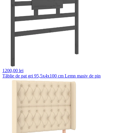
1200,
00 lei
Tăblie de pat gri 95,5x4x100 cm Lemn masiv de pin