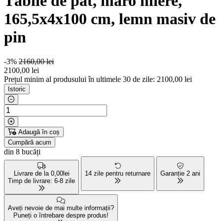
Tăblie de pat, maro miere,
165,5x4x100 cm, lemn masiv de
pin
-3%
2160,00 lei
2100
,00 lei
Prețul minim al produsului în ultimele 30 de zile: 2100,00 lei
Istoric
Adaugă în coș
Cumpără acum
din 8 bucăți
Livrare de la 0,00lei
14 zile pentru returnare
Garanție 2 ani
Timp de livrare: 6-8 zile
Aveți nevoie de mai multe informații?
Puneți o întrebare despre produs!