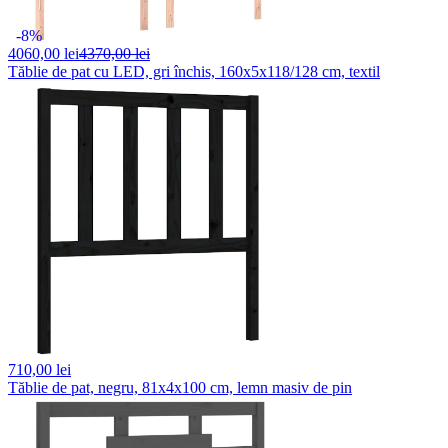
-8%
4060,
00 lei
4370,00 lei
Tăblie de pat cu LED, gri închis, 160x5x118/128 cm, textil
710,
00 lei
Tăblie de pat, negru, 81x4x100 cm, lemn masiv de pin