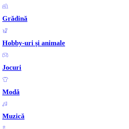
Grădină
Hobby-uri și animale
Jocuri
Modă
Muzică