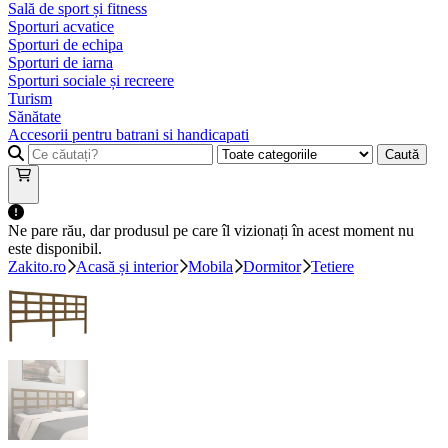
Sală de sport și fitness
Sporturi acvatice
Sporturi de echipa
Sporturi de iarna
Sporturi sociale și recreere
Turism
Sănătate
Accesorii pentru batrani si handicapati
Caută
Ne pare rău, dar produsul pe care îl vizionați în acest moment nu
este disponibil.
Zakito.ro
Acasă și interior
Mobila
Dormitor
Tetiere