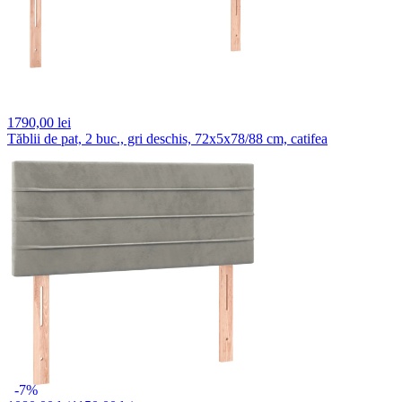
1790,
00 lei
Tăblii de pat, 2 buc., gri deschis, 72x5x78/88 cm, catifea
-7%