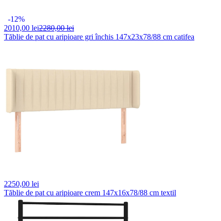
-12%
2010,
00 lei
2280,00 lei
Tăblie de pat cu aripioare gri închis 147x23x78/88 cm catifea
2250,
00 lei
Tăblie de pat cu aripioare crem 147x16x78/88 cm textil