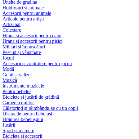
Unelte de gradina
Hobby-uri și animale
Accesorii pentru animale
Articole pentru artiști
Artizanat
Colectare
Hrana si accesorii pentru caini
Hrana si accesorii pentru pisici
Militari și împușcături
Pescuit și vânătoare
Jocuri
Accesorii și controlere pentru jocuri
Modă
Genți și valize
Muzică
Instrumente muzicale
Pentru bebeluș
Biciclete și jucării de grădină
Camera copiilor
Călătorind și plimbându-se cu un copil
Distracție pentru bebeluși
Hrănirea bebelușului
Jucării
Sport și recreere
Biciclete si accesorii