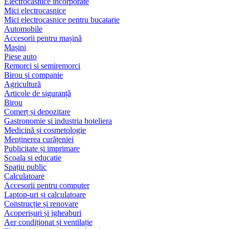
Electrocasnice încorporate
Mici electrocasnice
Mici electrocasnice pentru bucatarie
Automobile
Accesorii pentru mașină
Mașini
Piese auto
Remorci si semiremorci
Birou și companie
Agricultură
Articole de siguranță
Birou
Comerț și depozitare
Gastronomie si industria hoteliera
Medicină și cosmetologie
Menținerea curățeniei
Publicitate și imprimare
Scoala si educatie
Spațiu public
Calculatoare
Accesorii pentru computer
Laptop-uri și calculatoare
Construcție și renovare
Acoperișuri și jgheaburi
Aer condiționat și ventilație