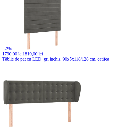
-2%
1790,
00 lei
1810,00 lei
Tăblie de pat cu LED, gri închis, 90x5x118/128 cm, catifea