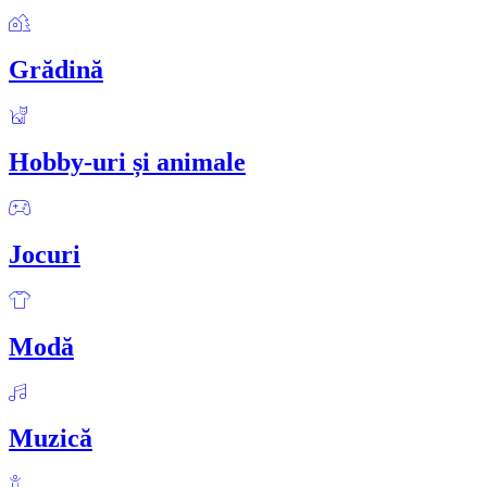
Grădină
Hobby-uri și animale
Jocuri
Modă
Muzică