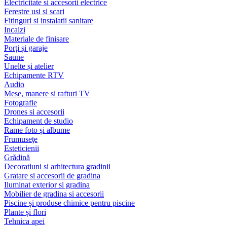
Electricitate si accesorii electrice
Ferestre usi si scari
Fitinguri si instalatii sanitare
Incalzi
Materiale de finisare
Porți și garaje
Saune
Unelte și atelier
Echipamente RTV
Audio
Mese, manere si rafturi TV
Fotografie
Drones si accesorii
Echipament de studio
Rame foto și albume
Frumuseţe
Esteticienii
Grădină
Decoratiuni si arhitectura gradinii
Gratare si accesorii de gradina
Iluminat exterior si gradina
Mobilier de gradina si accesorii
Piscine și produse chimice pentru piscine
Plante și flori
Tehnica apei