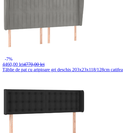
-7%
4460,
00 lei
4770,00 lei
Tăblie de pat cu aripioare gri deschis 203x23x118/128cm catifea