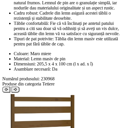
natural frumos. Lemnul de pin are o granulație simplă, iar
nodurile dau materialului originalitate și un aspect rustic.
Cadru robust: Cadrele din lemn asigură acestei tăblii o
rezistență și stabilitate deosebite.
Tăblie confortabilă: Fie că vă înclinați pe antetul patului
pentru a citi sau doar să vă odihniți și să aveți un vis dulce,
această tăblie din lemn vă va satisface cu siguranță nevoile.
Tipuri de pat potrivite: Tăblia din lemn masiv este utilizată
pentru pat fără tăblie de cap.
Culoare: Maro miere
Material: Lemn masiv de pin
Dimensiuni: 205,5 x 4 x 100 cm (l x ad. x î)
Asamblare necesară: Da
Numărul produsului: 230968
Produse din categoria Tetiere