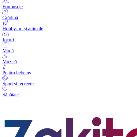
Frumuseţe
Grădină
Hobby-uri și animale
Jocuri
Modă
Muzică
Pentru bebeluș
Sport și recreere
Sănătate