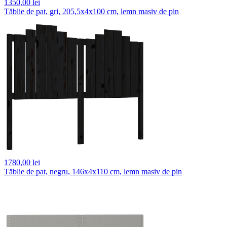
1350,
00 lei
Tăblie de pat, gri, 205,5x4x100 cm, lemn masiv de pin
1780,
00 lei
Tăblie de pat, negru, 146x4x110 cm, lemn masiv de pin