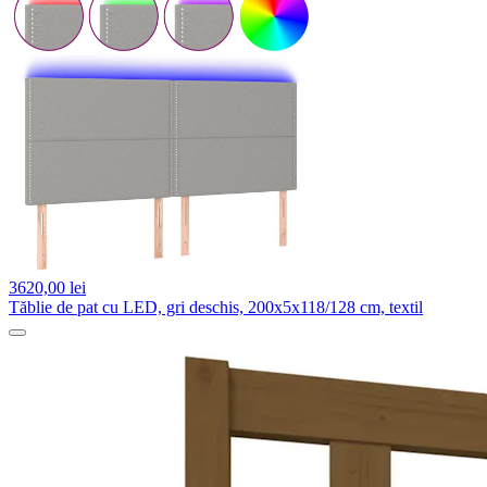
3620,
00 lei
Tăblie de pat cu LED, gri deschis, 200x5x118/128 cm, textil