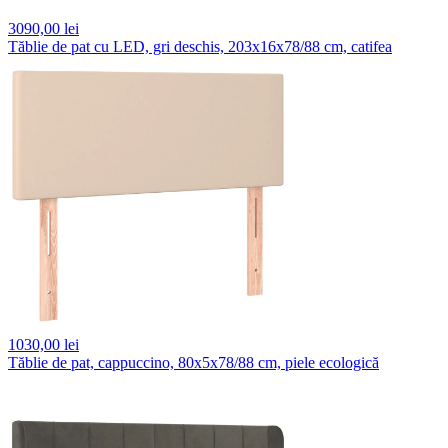
3090,
00 lei
Tăblie de pat cu LED, gri deschis, 203x16x78/88 cm, catifea
1030,
00 lei
Tăblie de pat, cappuccino, 80x5x78/88 cm, piele ecologică