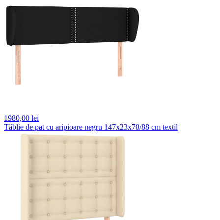
1980,
00 lei
Tăblie de pat cu aripioare negru 147x23x78/88 cm textil