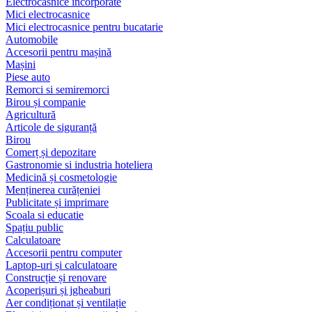
Electrocasnice încorporate
Mici electrocasnice
Mici electrocasnice pentru bucatarie
Automobile
Accesorii pentru mașină
Mașini
Piese auto
Remorci si semiremorci
Birou și companie
Agricultură
Articole de siguranță
Birou
Comerț și depozitare
Gastronomie si industria hoteliera
Medicină și cosmetologie
Menținerea curățeniei
Publicitate și imprimare
Scoala si educatie
Spațiu public
Calculatoare
Accesorii pentru computer
Laptop-uri și calculatoare
Construcție și renovare
Acoperișuri și jgheaburi
Aer condiționat și ventilație