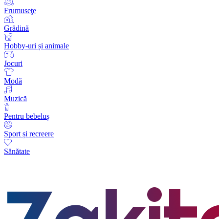
Frumuseţe
Grădină
Hobby-uri și animale
Jocuri
Modă
Muzică
Pentru bebeluș
Sport și recreere
Sănătate