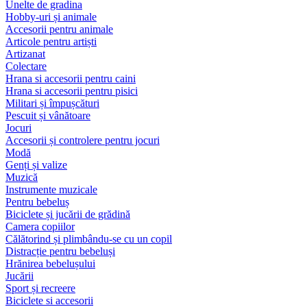
Unelte de gradina
Hobby-uri și animale
Accesorii pentru animale
Articole pentru artiști
Artizanat
Colectare
Hrana si accesorii pentru caini
Hrana si accesorii pentru pisici
Militari și împușcături
Pescuit și vânătoare
Jocuri
Accesorii și controlere pentru jocuri
Modă
Genți și valize
Muzică
Instrumente muzicale
Pentru bebeluș
Biciclete și jucării de grădină
Camera copiilor
Călătorind și plimbându-se cu un copil
Distracție pentru bebeluși
Hrănirea bebelușului
Jucării
Sport și recreere
Biciclete si accesorii