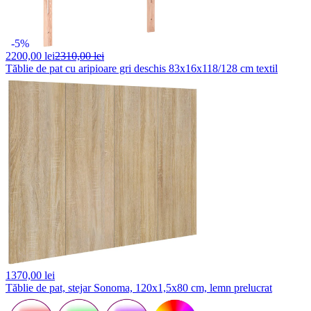
-5%
2200,
00 lei
2310,00 lei
Tăblie de pat cu aripioare gri deschis 83x16x118/128 cm textil
1370,
00 lei
Tăblie de pat, stejar Sonoma, 120x1,5x80 cm, lemn prelucrat