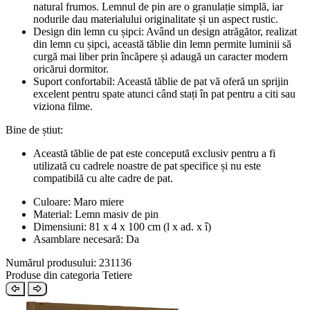
natural frumos. Lemnul de pin are o granulație simplă, iar
nodurile dau materialului originalitate și un aspect rustic.
Design din lemn cu șipci: Având un design atrăgător, realizat
din lemn cu șipci, această tăblie din lemn permite luminii să
curgă mai liber prin încăpere și adaugă un caracter modern
oricărui dormitor.
Suport confortabil: Această tăblie de pat vă oferă un sprijin
excelent pentru spate atunci când stați în pat pentru a citi sau
viziona filme.
Bine de știut:
Această tăblie de pat este concepută exclusiv pentru a fi
utilizată cu cadrele noastre de pat specifice și nu este
compatibilă cu alte cadre de pat.
Culoare: Maro miere
Material: Lemn masiv de pin
Dimensiuni: 81 x 4 x 100 cm (l x ad. x î)
Asamblare necesară: Da
Numărul produsului: 231136
Produse din categoria Tetiere