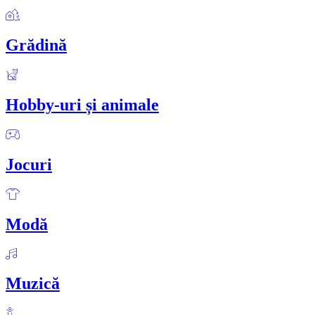
Grădină
Hobby-uri și animale
Jocuri
Modă
Muzică