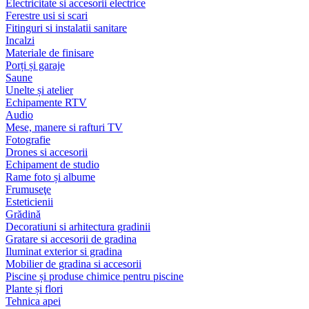
Electricitate si accesorii electrice
Ferestre usi si scari
Fitinguri si instalatii sanitare
Incalzi
Materiale de finisare
Porți și garaje
Saune
Unelte și atelier
Echipamente RTV
Audio
Mese, manere si rafturi TV
Fotografie
Drones si accesorii
Echipament de studio
Rame foto și albume
Frumuseţe
Esteticienii
Grădină
Decoratiuni si arhitectura gradinii
Gratare si accesorii de gradina
Iluminat exterior si gradina
Mobilier de gradina si accesorii
Piscine și produse chimice pentru piscine
Plante și flori
Tehnica apei