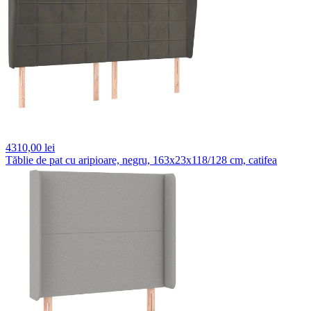
4310,
00 lei
Tăblie de pat cu aripioare, negru, 163x23x118/128 cm, catifea