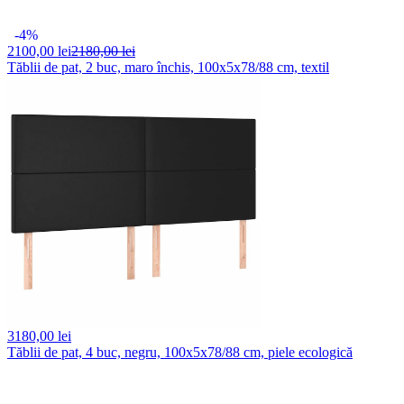
-4%
2100,
00 lei
2180,00 lei
Tăblii de pat, 2 buc, maro închis, 100x5x78/88 cm, textil
3180,
00 lei
Tăblii de pat, 4 buc, negru, 100x5x78/88 cm, piele ecologică