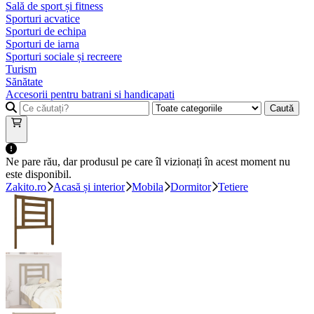
Sală de sport și fitness
Sporturi acvatice
Sporturi de echipa
Sporturi de iarna
Sporturi sociale și recreere
Turism
Sănătate
Accesorii pentru batrani si handicapati
Caută
Ne pare rău, dar produsul pe care îl vizionați în acest moment nu
este disponibil.
Zakito.ro
Acasă și interior
Mobila
Dormitor
Tetiere