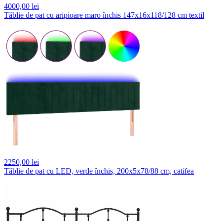
4000,
00 lei
Tăblie de pat cu aripioare maro închis 147x16x118/128 cm textil
2250,
00 lei
Tăblie de pat cu LED, verde închis, 200x5x78/88 cm, catifea