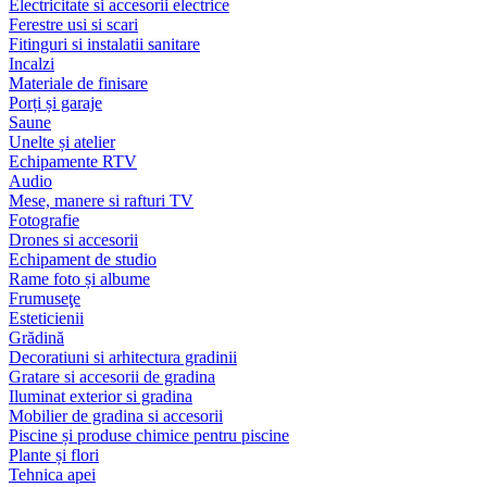
Electricitate si accesorii electrice
Ferestre usi si scari
Fitinguri si instalatii sanitare
Incalzi
Materiale de finisare
Porți și garaje
Saune
Unelte și atelier
Echipamente RTV
Audio
Mese, manere si rafturi TV
Fotografie
Drones si accesorii
Echipament de studio
Rame foto și albume
Frumuseţe
Esteticienii
Grădină
Decoratiuni si arhitectura gradinii
Gratare si accesorii de gradina
Iluminat exterior si gradina
Mobilier de gradina si accesorii
Piscine și produse chimice pentru piscine
Plante și flori
Tehnica apei