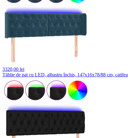
3320,
00 lei
Tăblie de pat cu LED, albastru închis, 147x16x78/88 cm, catifea