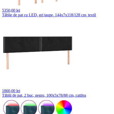
5350,
00 lei
Tăblie de pat cu LED, gri taupe, 144x7x118/128 cm, textil
1860,
00 lei
Tăblii de pat, 2 buc, negru, 100x5x78/88 cm, catifea