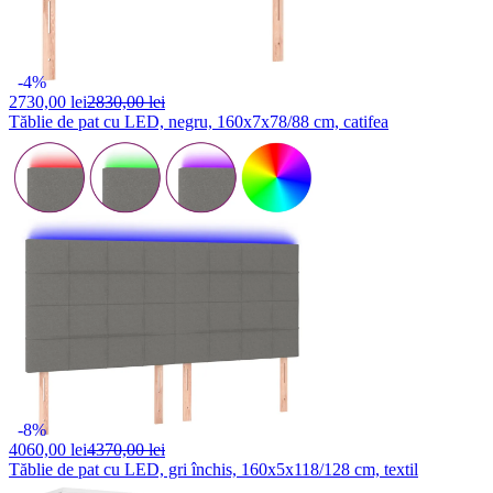
-4%
2730,
00 lei
2830,00 lei
Tăblie de pat cu LED, negru, 160x7x78/88 cm, catifea
-8%
4060,
00 lei
4370,00 lei
Tăblie de pat cu LED, gri închis, 160x5x118/128 cm, textil