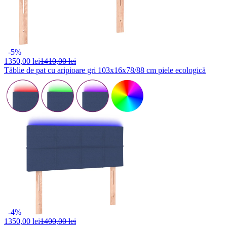
-5%
1350,
00 lei
1410,00 lei
Tăblie de pat cu aripioare gri 103x16x78/88 cm piele ecologică
-4%
1350,
00 lei
1400,00 lei