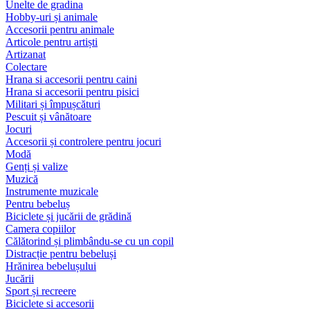
Unelte de gradina
Hobby-uri și animale
Accesorii pentru animale
Articole pentru artiști
Artizanat
Colectare
Hrana si accesorii pentru caini
Hrana si accesorii pentru pisici
Militari și împușcături
Pescuit și vânătoare
Jocuri
Accesorii și controlere pentru jocuri
Modă
Genți și valize
Muzică
Instrumente muzicale
Pentru bebeluș
Biciclete și jucării de grădină
Camera copiilor
Călătorind și plimbându-se cu un copil
Distracție pentru bebeluși
Hrănirea bebelușului
Jucării
Sport și recreere
Biciclete si accesorii