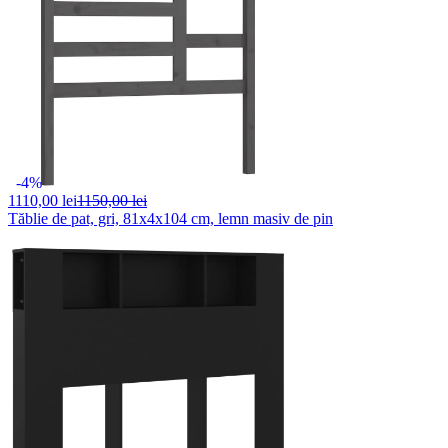
-4%
1110,
00 lei
1150,00 lei
Tăblie de pat, gri, 81x4x104 cm, lemn masiv de pin