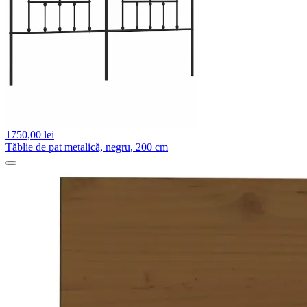
1750,
00 lei
Tăblie de pat metalică, negru, 200 cm