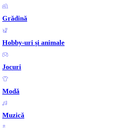
Grădină
Hobby-uri și animale
Jocuri
Modă
Muzică