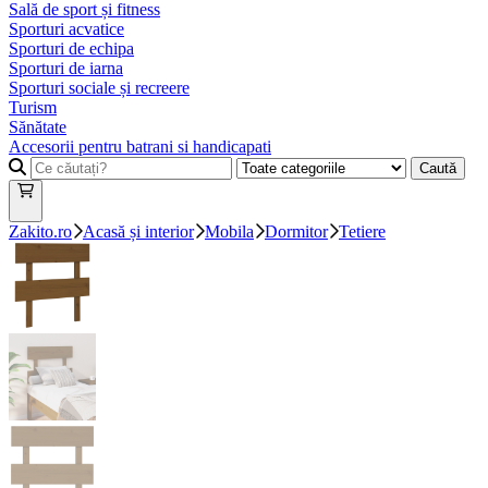
Sală de sport și fitness
Sporturi acvatice
Sporturi de echipa
Sporturi de iarna
Sporturi sociale și recreere
Turism
Sănătate
Accesorii pentru batrani si handicapati
Caută
Zakito.ro
Acasă și interior
Mobila
Dormitor
Tetiere