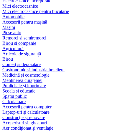
Electrocasnice încorporate
Mici electrocasnice
Mici electrocasnice pentru bucatarie
Automobile
Accesorii pentru mașină
Mașini
Piese auto
Remorci si semiremorci
Birou și companie
Agricultură
Articole de siguranță
Birou
Comerț și depozitare
Gastronomie si industria hoteliera
Medicină și cosmetologie
Menținerea curățeniei
Publicitate și imprimare
Scoala si educatie
Spațiu public
Calculatoare
Accesorii pentru computer
Laptop-uri și calculatoare
Construcție și renovare
Acoperișuri și jgheaburi
Aer condiționat și ventilație