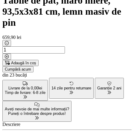
Tăblie de pat, maro miere,
93,5x3x81 cm, lemn masiv de
pin
659
,90 lei
Adaugă în coș
Cumpără acum
din 23 bucăți
Livrare de la 0,00lei
14 zile pentru returnare
Garanție 2 ani
Timp de livrare: 6-8 zile
Aveți nevoie de mai multe informații?
Puneți o întrebare despre produs!
Descriere