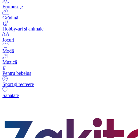
Frumuseţe
Grădină
Hobby-uri și animale
Jocuri
Modă
Muzică
Pentru bebeluș
Sport și recreere
Sănătate