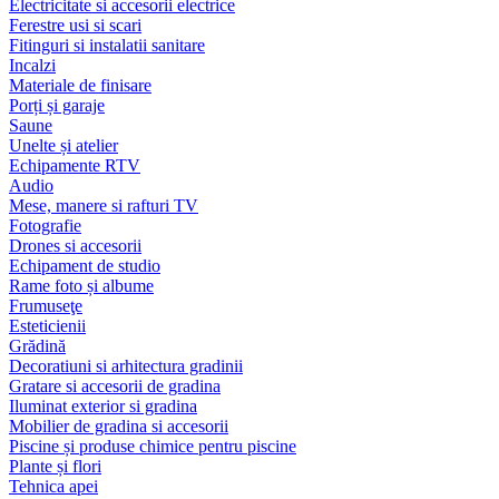
Electricitate si accesorii electrice
Ferestre usi si scari
Fitinguri si instalatii sanitare
Incalzi
Materiale de finisare
Porți și garaje
Saune
Unelte și atelier
Echipamente RTV
Audio
Mese, manere si rafturi TV
Fotografie
Drones si accesorii
Echipament de studio
Rame foto și albume
Frumuseţe
Esteticienii
Grădină
Decoratiuni si arhitectura gradinii
Gratare si accesorii de gradina
Iluminat exterior si gradina
Mobilier de gradina si accesorii
Piscine și produse chimice pentru piscine
Plante și flori
Tehnica apei