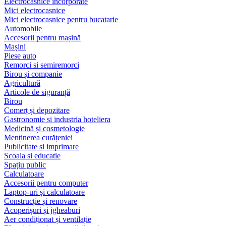
Electrocasnice încorporate
Mici electrocasnice
Mici electrocasnice pentru bucatarie
Automobile
Accesorii pentru mașină
Mașini
Piese auto
Remorci si semiremorci
Birou și companie
Agricultură
Articole de siguranță
Birou
Comerț și depozitare
Gastronomie si industria hoteliera
Medicină și cosmetologie
Menținerea curățeniei
Publicitate și imprimare
Scoala si educatie
Spațiu public
Calculatoare
Accesorii pentru computer
Laptop-uri și calculatoare
Construcție și renovare
Acoperișuri și jgheaburi
Aer condiționat și ventilație