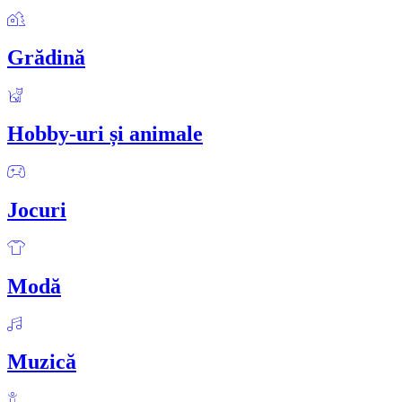
Grădină
Hobby-uri și animale
Jocuri
Modă
Muzică