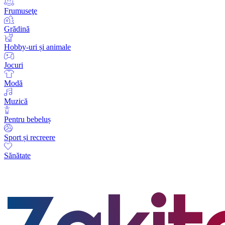
Frumuseţe
Grădină
Hobby-uri și animale
Jocuri
Modă
Muzică
Pentru bebeluș
Sport și recreere
Sănătate