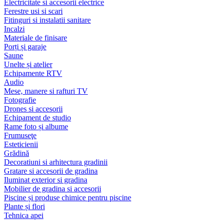
Electricitate si accesorii electrice
Ferestre usi si scari
Fitinguri si instalatii sanitare
Incalzi
Materiale de finisare
Porți și garaje
Saune
Unelte și atelier
Echipamente RTV
Audio
Mese, manere si rafturi TV
Fotografie
Drones si accesorii
Echipament de studio
Rame foto și albume
Frumuseţe
Esteticienii
Grădină
Decoratiuni si arhitectura gradinii
Gratare si accesorii de gradina
Iluminat exterior si gradina
Mobilier de gradina si accesorii
Piscine și produse chimice pentru piscine
Plante și flori
Tehnica apei