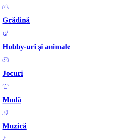
Grădină
Hobby-uri și animale
Jocuri
Modă
Muzică