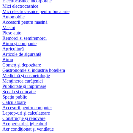
Electrocasnice încorporate
Mici electrocasnice
Mici electrocasnice pentru bucatarie
Automobile
Accesorii pentru mașină
Mașini
Piese auto
Remorci si semiremorci
Birou și companie
Agricultură
Articole de siguranță
Birou
Comerț și depozitare
Gastronomie si industria hoteliera
Medicină și cosmetologie
Menținerea curățeniei
Publicitate și imprimare
Scoala si educatie
Spațiu public
Calculatoare
Accesorii pentru computer
Laptop-uri și calculatoare
Construcție și renovare
Acoperișuri și jgheaburi
Aer condiționat și ventilație