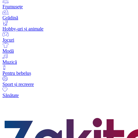
Frumuseţe
Grădină
Hobby-uri și animale
Jocuri
Modă
Muzică
Pentru bebeluș
Sport și recreere
Sănătate