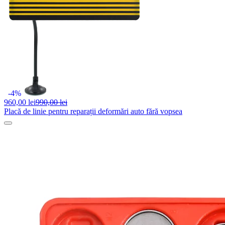
-4%
960,
00 lei
990,00 lei
Placă de linie pentru reparații deformări auto fără vopsea