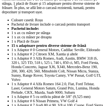
stânga, 1 placă de fixare și 15 adaptoare pentru diverse sisteme de
frânare. În plus, se află într-o carcasă rezistentă, turnată, pentru
depozitare și transport ușor.
Culoare casetă: Roșu
Pachetul de livrare include o carcasă pentru transport
Pachetul include:
1 x ax cu mâner pe stânga
1 x ax cu mâner pe dreapta
1 x Placă de fixare
15 x adaptoare pentru diverse sisteme de frână
1 x Adaptor # 0 General Motors, Cadillac Seville, Eldorado
1 x Adaptor # 2 Citroen XM, Xantia și altele
1 x Adaptor # 3 Alfa Romeo, Audi, Austin, BMW 318 iS,
320 i, 325 TD, 518 i, 525 i, 740 i, 850 ci, M5, Ford Fiesta,
Honda Concerto, Jaguar XJ6, XJ40, Mercedes-Benz 190,
200, 300, 420, 560, Mitsubishi Colt, Nissan Micra, Stanza,
Sunny, Range Rover, Toyota Camry, VW Passat, Golf GTI,
Volvo
1 x Adaptor # 4 Alfa Romeo 164 2.0, Fiat, Ford Telstar,
Laser, General Motors Saturn, Grand Prix, Lumina, Honda
Prelude, CRX, Mazda, Saab 9000, Subaru
1 x Adaptor # 5 cu orificiu pătrat de 3/8" (9,525 mm)
1 x Adaptor # 6 Nissan Primera, VW Golf 4
1 x Adaptor # 7 Audi 80 și 90, V8 și 100, Coupe, Ford Sierra