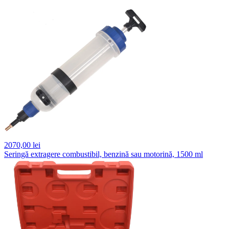
2070,
00 lei
Seringă extragere combustibil, benzină sau motorină, 1500 ml