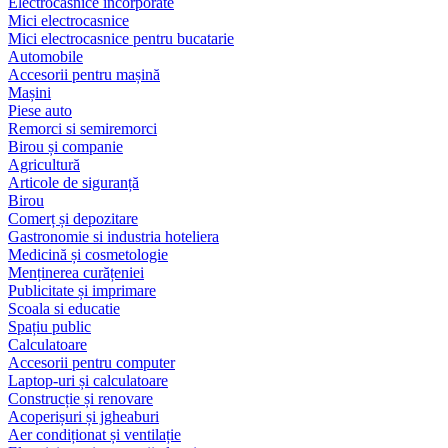
Electrocasnice încorporate
Mici electrocasnice
Mici electrocasnice pentru bucatarie
Automobile
Accesorii pentru mașină
Mașini
Piese auto
Remorci si semiremorci
Birou și companie
Agricultură
Articole de siguranță
Birou
Comerț și depozitare
Gastronomie si industria hoteliera
Medicină și cosmetologie
Menținerea curățeniei
Publicitate și imprimare
Scoala si educatie
Spațiu public
Calculatoare
Accesorii pentru computer
Laptop-uri și calculatoare
Construcție și renovare
Acoperișuri și jgheaburi
Aer condiționat și ventilație