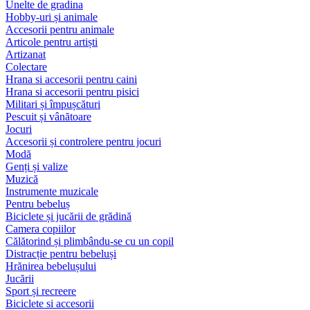
Unelte de gradina
Hobby-uri și animale
Accesorii pentru animale
Articole pentru artiști
Artizanat
Colectare
Hrana si accesorii pentru caini
Hrana si accesorii pentru pisici
Militari și împușcături
Pescuit și vânătoare
Jocuri
Accesorii și controlere pentru jocuri
Modă
Genți și valize
Muzică
Instrumente muzicale
Pentru bebeluș
Biciclete și jucării de grădină
Camera copiilor
Călătorind și plimbându-se cu un copil
Distracție pentru bebeluși
Hrănirea bebelușului
Jucării
Sport și recreere
Biciclete si accesorii