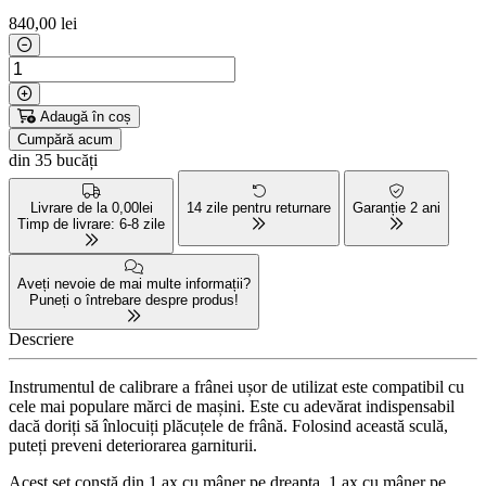
840
,00 lei
Adaugă în coș
Cumpără acum
din 35 bucăți
Livrare de la 0,00lei
14 zile pentru returnare
Garanție 2 ani
Timp de livrare: 6-8 zile
Aveți nevoie de mai multe informații?
Puneți o întrebare despre produs!
Descriere
Instrumentul de calibrare a frânei ușor de utilizat este compatibil cu
cele mai populare mărci de mașini. Este cu adevărat indispensabil
dacă doriți să înlocuiți plăcuțele de frână. Folosind această sculă,
puteți preveni deteriorarea garniturii.
Acest set constă din 1 ax cu mâner pe dreapta, 1 ax cu mâner pe