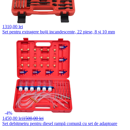
1310,
00 lei
Set pentru extragere bujii incandescente, 22 piese, 8 și 10 mm
-4%
1450,
00 lei
1500,00 lei
Set debitmetru pentru diesel rampă comună cu set de adaptoare