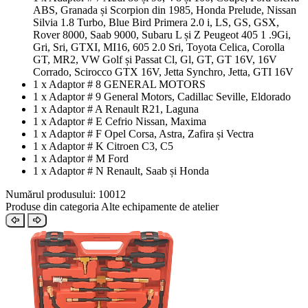
ABS, Granada și Scorpion din 1985, Honda Prelude, Nissan
Silvia 1.8 Turbo, Blue Bird Primera 2.0 i, LS, GS, GSX,
Rover 8000, Saab 9000, Subaru L și Z Peugeot 405 1 .9Gi,
Gri, Sri, GTXI, MI16, 605 2.0 Sri, Toyota Celica, Corolla
GT, MR2, VW Golf și Passat Cl, Gl, GT, GT 16V, 16V
Corrado, Scirocco GTX 16V, Jetta Synchro, Jetta, GTI 16V
1 x Adaptor # 8 GENERAL MOTORS
1 x Adaptor # 9 General Motors, Cadillac Seville, Eldorado
1 x Adaptor # A Renault R21, Laguna
1 x Adaptor # E Cefrio Nissan, Maxima
1 x Adaptor # F Opel Corsa, Astra, Zafira și Vectra
1 x Adaptor # K Citroen C3, C5
1 x Adaptor # M Ford
1 x Adaptor # N Renault, Saab și Honda
Numărul produsului: 10012
Produse din categoria Alte echipamente de atelier