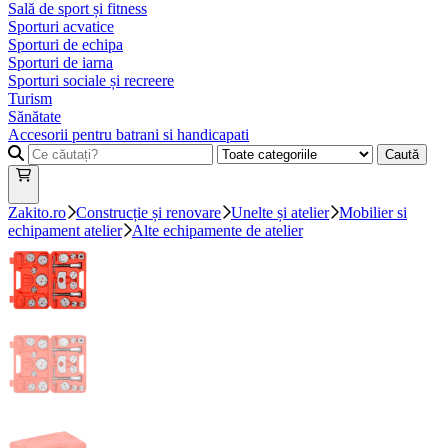
Sală de sport și fitness
Sporturi acvatice
Sporturi de echipa
Sporturi de iarna
Sporturi sociale și recreere
Turism
Sănătate
Accesorii pentru batrani si handicapati
Caută
Zakito.ro
Construcție și renovare
Unelte și atelier
Mobilier si
echipament atelier
Alte echipamente de atelier