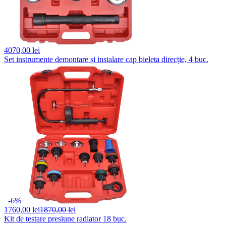
4070,
00 lei
Set instrumente demontare și instalare cap bieleta direcție, 4 buc.
-6%
1760,
00 lei
1870,00 lei
Kit de testare presiune radiator 18 buc.