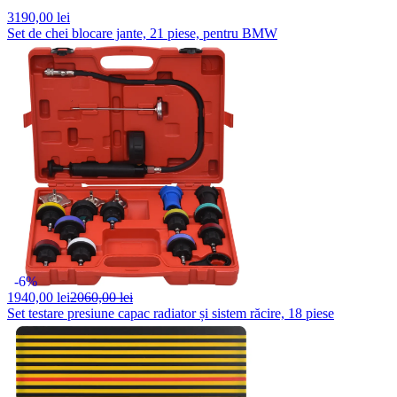
3190,
00 lei
Set de chei blocare jante, 21 piese, pentru BMW
-6%
1940,
00 lei
2060,00 lei
Set testare presiune capac radiator și sistem răcire, 18 piese