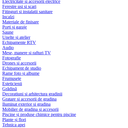
Electricitate si accesorii electrice
Ferestre usi si scari
Fitinguri si instalatii sanitare
Incalzi
Materiale de finisare
Porți și garaje
Saune
Unelte și atelier
Echipamente RTV
Audio
Mese, manere si rafturi TV
Fotografie
Drones si accesorii
Echipament de studio
Rame foto și albume
Frumuseţe
Esteticienii
Grădină
Decoratiuni si arhitectura gradinii
Gratare si accesorii de gradina
Iluminat exterior si gradina
Mobilier de gradina si accesorii
Piscine și produse chimice pentru piscine
Plante și flori
Tehnica apei