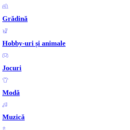
Grădină
Hobby-uri și animale
Jocuri
Modă
Muzică