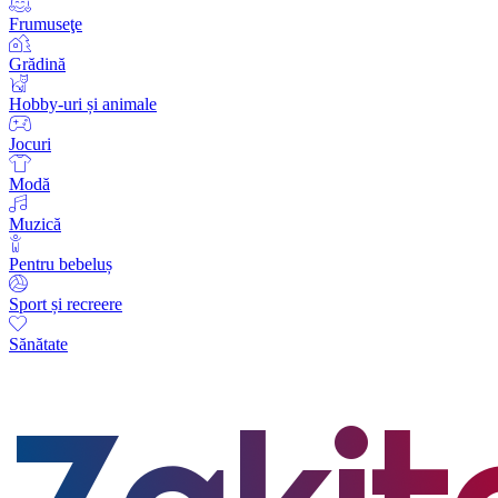
Frumuseţe
Grădină
Hobby-uri și animale
Jocuri
Modă
Muzică
Pentru bebeluș
Sport și recreere
Sănătate